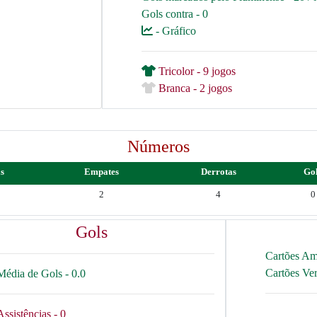
Gols contra - 0
- Gráfico
Tricolor - 9 jogos
Branca - 2 jogos
Números
as
Empates
Derrotas
Go
2
4
0
Gols
Cartões Am
Cartões Ve
Média de Gols - 0.0
Assistências - 0