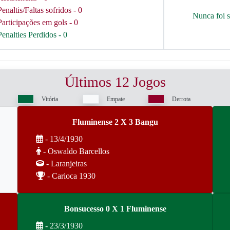
Penaltis/Faltas sofridos - 0
Nunca foi 
Participações em gols - 0
Penalties Perdidos - 0
Últimos 12 Jogos
Vitória
Empate
Derrota
Fluminense 2 X 3 Bangu
- 13/4/1930
- Oswaldo Barcellos
- Laranjeiras
- Carioca 1930
Bonsucesso 0 X 1 Fluminense
- 23/3/1930