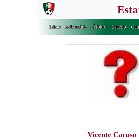
Esta
Inicio
Adversário
Árbitro
Estádio
Cam
Vicente Caruso