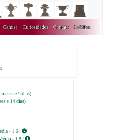
Camisa
Curiosidades
Contato
Créditos
ro
 meses e 5 dias)
es e 14 dias)
édia - 1.64
Média - 1.82