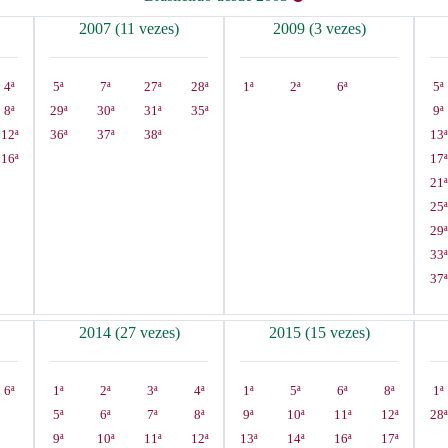
2007 (11 vezes)
2009 (3 vezes)
4ª
5ª
7ª
27ª
28ª
1ª
2ª
6ª
5ª
8ª
29ª
30ª
31ª
35ª
9ª
12ª
36ª
37ª
38ª
13ª
16ª
17ª
21ª
25ª
29ª
33ª
37ª
2014 (27 vezes)
2015 (15 vezes)
6ª
1ª
2ª
3ª
4ª
1ª
5ª
6ª
8ª
1ª
5ª
6ª
7ª
8ª
9ª
10ª
11ª
12ª
28ª
9ª
10ª
11ª
12ª
13ª
14ª
16ª
17ª