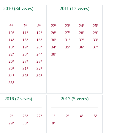
2010 (34 vezes)
2011 (17 vezes)
6ª
7ª
8ª
22ª
23ª
24ª
25ª
10ª
11ª
12ª
26ª
27ª
28ª
29ª
14ª
15ª
16ª
30ª
31ª
32ª
33ª
18ª
19ª
20ª
34ª
35ª
36ª
37ª
22ª
23ª
24ª
38ª
26ª
27ª
28ª
30ª
31ª
32ª
34ª
35ª
36ª
38ª
2016 (7 vezes)
2017 (5 vezes)
2ª
26ª
27ª
1ª
2ª
4ª
5ª
29ª
30ª
9ª