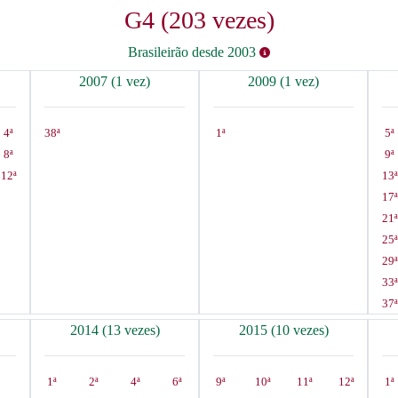
G4 (203 vezes)
Brasileirão desde 2003
2007 (1 vez)
2009 (1 vez)
4ª
38ª
1ª
5ª
8ª
9ª
12ª
13ª
17ª
21ª
25ª
29ª
33ª
37ª
2014 (13 vezes)
2015 (10 vezes)
1ª
2ª
4ª
6ª
9ª
10ª
11ª
12ª
1ª