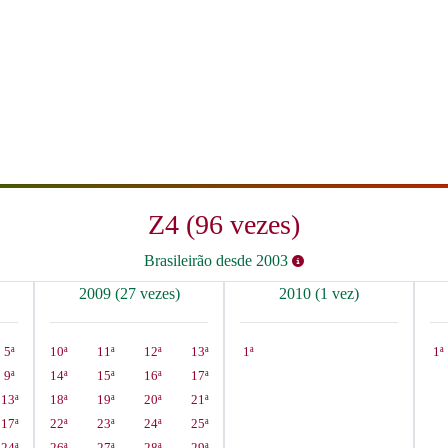
Z4 (96 vezes)
Brasileirão desde 2003
2009 (27 vezes)
2010 (1 vez)
5ª
10ª
11ª
12ª
13ª
1ª
1ª
9ª
14ª
15ª
16ª
17ª
13ª
18ª
19ª
20ª
21ª
17ª
22ª
23ª
24ª
25ª
24ª
26ª
27ª
28ª
29ª