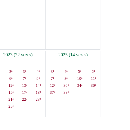
2023 (22 vezes)
2025 (14 vezes)
2ª
3ª
4ª
3ª
4ª
5ª
6ª
6ª
7ª
9ª
7ª
8ª
10ª
11ª
12ª
13ª
14ª
12ª
30ª
34ª
36ª
15ª
17ª
18ª
37ª
38ª
21ª
22ª
23ª
25ª