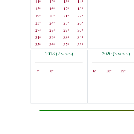
11ª
12ª
13ª
14ª
15ª
16ª
17ª
18ª
19ª
20ª
21ª
22ª
23ª
24ª
25ª
26ª
27ª
28ª
29ª
30ª
31ª
32ª
33ª
34ª
35ª
36ª
37ª
38ª
2018 (2 vezes)
2020 (3 vezes)
7ª
8ª
6ª
18ª
19ª