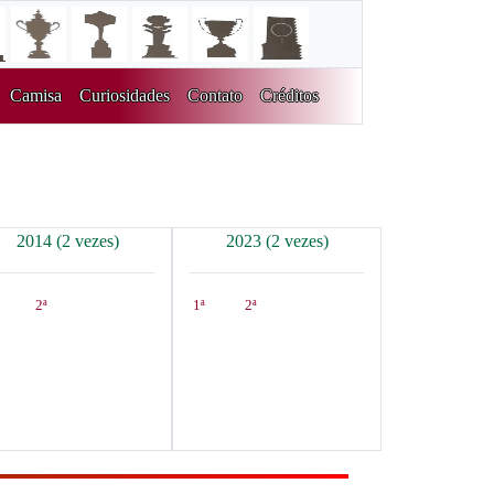
Camisa
Curiosidades
Contato
Créditos
2014 (2 vezes)
2023 (2 vezes)
2ª
1ª
2ª