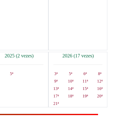
2025 (2 vezes)
2026 (17 vezes)
5ª
3ª
5ª
6ª
8ª
9ª
10ª
11ª
12ª
13ª
14ª
15ª
16ª
17ª
18ª
19ª
20ª
21ª