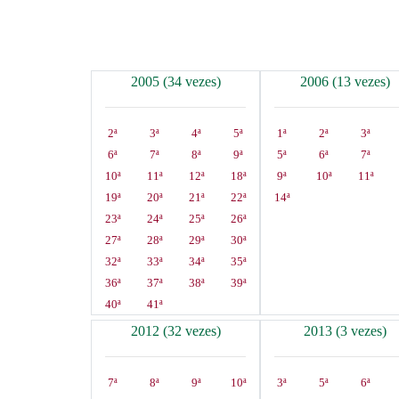
2005 (34 vezes)
2006 (13 vezes)
2ª
3ª
4ª
5ª
1ª
2ª
3ª
6ª
7ª
8ª
9ª
5ª
6ª
7ª
10ª
11ª
12ª
18ª
9ª
10ª
11ª
19ª
20ª
21ª
22ª
14ª
23ª
24ª
25ª
26ª
27ª
28ª
29ª
30ª
32ª
33ª
34ª
35ª
36ª
37ª
38ª
39ª
40ª
41ª
2012 (32 vezes)
2013 (3 vezes)
7ª
8ª
9ª
10ª
3ª
5ª
6ª