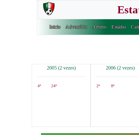
Esta
Inicio
Adversário
Árbitro
Estádio
Cam
2005 (2 vezes)
2006 (2 vezes)
4ª
24ª
2ª
8ª