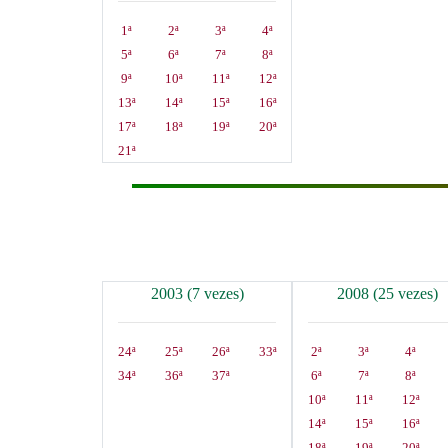
1ª
2ª
3ª
4ª
5ª
6ª
7ª
8ª
9ª
10ª
11ª
12ª
13ª
14ª
15ª
16ª
17ª
18ª
19ª
20ª
21ª
2003 (7 vezes)
2008 (25 vezes)
24ª
25ª
26ª
33ª
2ª
3ª
4ª
34ª
36ª
37ª
6ª
7ª
8ª
10ª
11ª
12ª
14ª
15ª
16ª
18ª
19ª
20ª