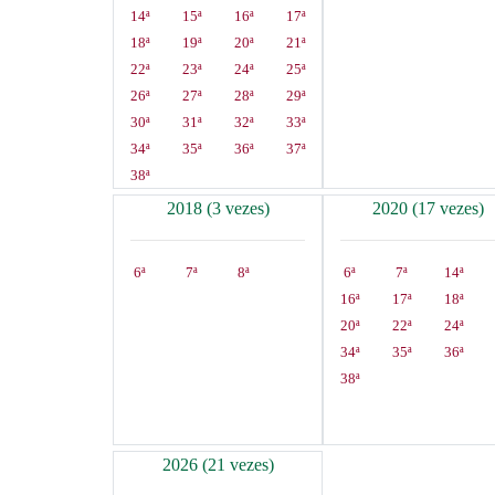
14ª
15ª
16ª
17ª
18ª
19ª
20ª
21ª
22ª
23ª
24ª
25ª
26ª
27ª
28ª
29ª
30ª
31ª
32ª
33ª
34ª
35ª
36ª
37ª
38ª
2018 (3 vezes)
2020 (17 vezes)
6ª
7ª
8ª
6ª
7ª
14ª
16ª
17ª
18ª
20ª
22ª
24ª
34ª
35ª
36ª
38ª
2026 (21 vezes)