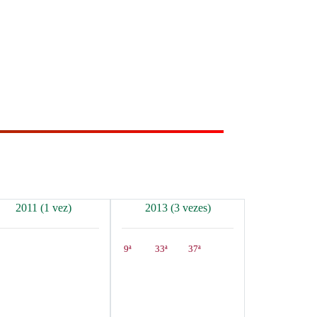
2011 (1 vez)
2013 (3 vezes)
9ª
33ª
37ª