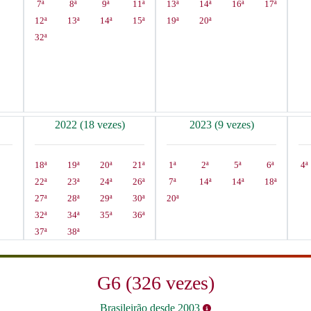
7ª
8ª
9ª
11ª
13ª
14ª
16ª
17ª
12ª
13ª
14ª
15ª
19ª
20ª
32ª
2022 (18 vezes)
2023 (9 vezes)
18ª
19ª
20ª
21ª
1ª
2ª
5ª
6ª
4ª
22ª
23ª
24ª
26ª
7ª
14ª
14ª
18ª
27ª
28ª
29ª
30ª
20ª
32ª
34ª
35ª
36ª
37ª
38ª
G6 (326 vezes)
Brasileirão desde 2003