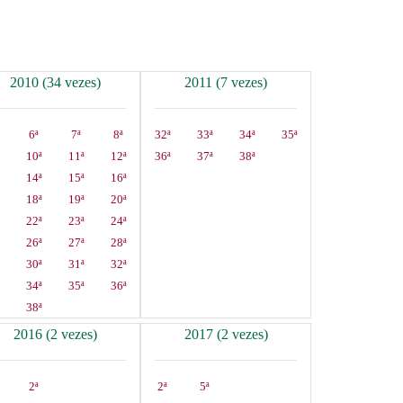
2010 (34 vezes)
2011 (7 vezes)
6ª
7ª
8ª
32ª
33ª
34ª
35ª
10ª
11ª
12ª
36ª
37ª
38ª
14ª
15ª
16ª
18ª
19ª
20ª
22ª
23ª
24ª
26ª
27ª
28ª
30ª
31ª
32ª
34ª
35ª
36ª
38ª
2016 (2 vezes)
2017 (2 vezes)
2ª
2ª
5ª