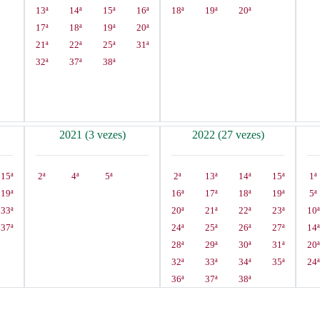
13ª
14ª
15ª
16ª
18ª
19ª
20ª
17ª
18ª
19ª
20ª
21ª
22ª
25ª
31ª
32ª
37ª
38ª
2021 (3 vezes)
2022 (27 vezes)
15ª
2ª
4ª
5ª
2ª
13ª
14ª
15ª
1ª
19ª
16ª
17ª
18ª
19ª
5ª
33ª
20ª
21ª
22ª
23ª
10ª
37ª
24ª
25ª
26ª
27ª
14ª
28ª
29ª
30ª
31ª
20ª
32ª
33ª
34ª
35ª
24ª
36ª
37ª
38ª