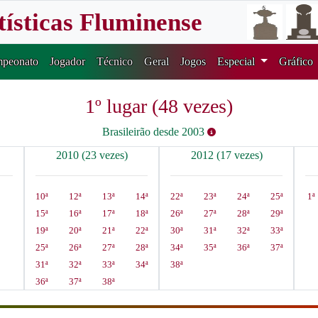
tísticas Fluminense
peonato
Jogador
Técnico
Geral
Jogos
Especial
Gráfico
1º lugar (48 vezes)
Brasileirão desde 2003
2010 (23 vezes)
2012 (17 vezes)
10ª
12ª
13ª
14ª
22ª
23ª
24ª
25ª
1ª
15ª
16ª
17ª
18ª
26ª
27ª
28ª
29ª
19ª
20ª
21ª
22ª
30ª
31ª
32ª
33ª
25ª
26ª
27ª
28ª
34ª
35ª
36ª
37ª
31ª
32ª
33ª
34ª
38ª
36ª
37ª
38ª