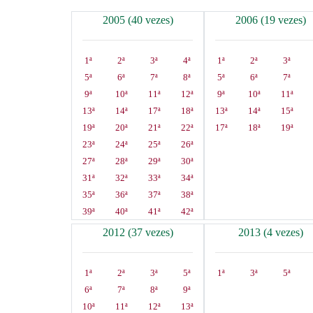
2005 (40 vezes)
2006 (19 vezes)
1ª
2ª
3ª
4ª
1ª
2ª
3ª
5ª
6ª
7ª
8ª
5ª
6ª
7ª
9ª
10ª
11ª
12ª
9ª
10ª
11ª
13ª
14ª
17ª
18ª
13ª
14ª
15ª
19ª
20ª
21ª
22ª
17ª
18ª
19ª
23ª
24ª
25ª
26ª
27ª
28ª
29ª
30ª
31ª
32ª
33ª
34ª
35ª
36ª
37ª
38ª
39ª
40ª
41ª
42ª
2012 (37 vezes)
2013 (4 vezes)
1ª
2ª
3ª
5ª
1ª
3ª
5ª
6ª
7ª
8ª
9ª
10ª
11ª
12ª
13ª