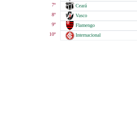
7º
Ceará
8º
Vasco
9º
Flamengo
10º
Internacional