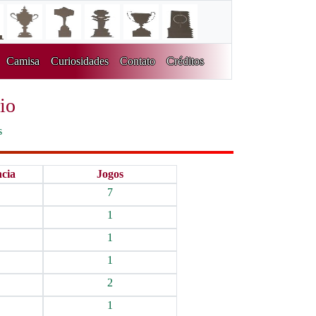
Camisa
Curiosidades
Contato
Créditos
io
s
ncia
Jogos
7
1
1
1
2
1