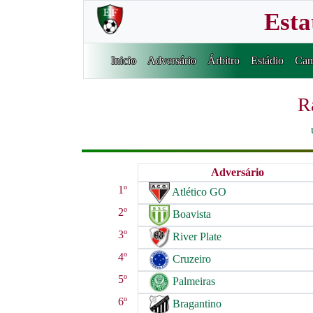
Esta
Inicio
Adversário
Árbitro
Estádio
Cam
R
Adversário
1º
Atlético GO
2º
Boavista
3º
River Plate
4º
Cruzeiro
5º
Palmeiras
6º
Bragantino