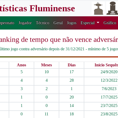
tísticas Fluminense
peonato
Jogador
Técnico
Geral
Jogos
Especial
Gráfico
anking de tempo que não vence adversár
último jogo contra adversário depois de 31/12/2021 - mínimo de 5 jogo
Anos
Meses
Dias
Início Sequê
5
10
17
24/9/2020
4
4
28
12/3/2022
3
2
1
7/6/2023
1
0
20
17/7/2025
1
0
14
23/7/2025
0
11
18
23/8/2025