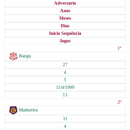
Adversário
Anos
Meses
Dias
Início Sequência
Jogos
1º
Bangu
27
4
5
11/4/1999
13
2º
Madureira
11
4