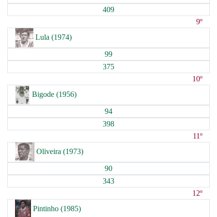
409
9º
Lula (1974)
99
375
10º
Bigode (1956)
94
398
11º
Oliveira (1973)
90
343
12º
Pintinho (1985)