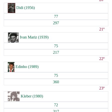
Didi (1956)
77
297
21º
Ivan Mariz (1939)
75
217
22º
Edinho (1989)
75
360
23º
Kleber (1980)
72
317