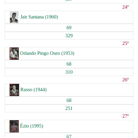
24º
Jair Santana (1960)
69
329
25º
Orlando Pingo Ouro (1953)
68
310
26º
Russo (1944)
68
251
27º
Ézio (1995)
67