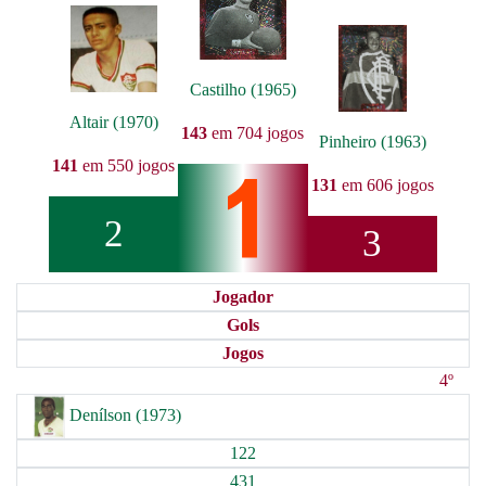
Castilho (1965)
Altair (1970)
143
em 704 jogos
Pinheiro (1963)
141
em 550 jogos
131
em 606 jogos
2
3
Jogador
Gols
Jogos
4º
Denílson (1973)
122
431