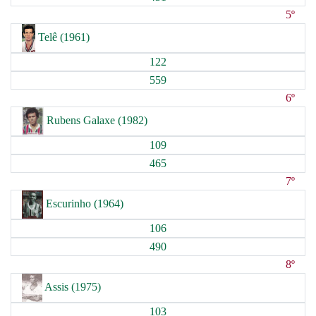
5º
Telê (1961)
122
559
6º
Rubens Galaxe (1982)
109
465
7º
Escurinho (1964)
106
490
8º
Assis (1975)
103