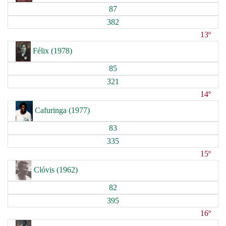
87
382
13º
Félix (1978)
85
321
14º
Cafuringa (1977)
83
335
15º
Clóvis (1962)
82
395
16º