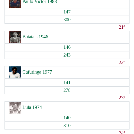
Paulo Victor 1988
147
300
21º
Batatais 1946
146
243
22º
Cafuringa 1977
141
278
23º
Lula 1974
140
310
24º