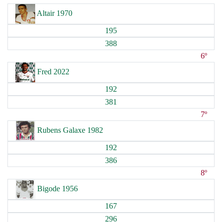
Altair 1970
195
388
6º
Fred 2022
192
381
7º
Rubens Galaxe 1982
192
386
8º
Bigode 1956
167
296