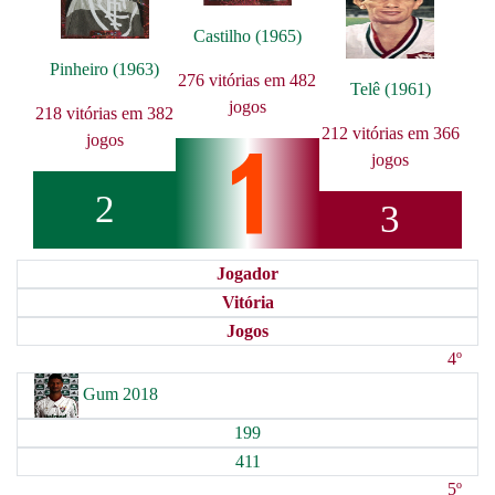
Castilho (1965)
Pinheiro (1963)
276 vitórias em 482
Telê (1961)
jogos
218 vitórias em 382
212 vitórias em 366
jogos
jogos
2
3
Jogador
Vitória
Jogos
4º
Gum 2018
199
411
5º