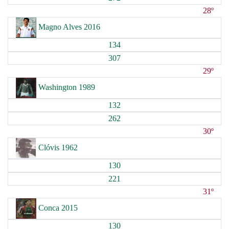
28º
Magno Alves 2016
134
307
29º
Washington 1989
132
262
30º
Clóvis 1962
130
221
31º
Conca 2015
130