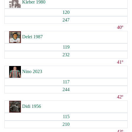
Kleber 1980
120
247
40º
Delei 1987
119
232
41º
Nino 2023
117
244
42º
Didi 1956
115
210
43º