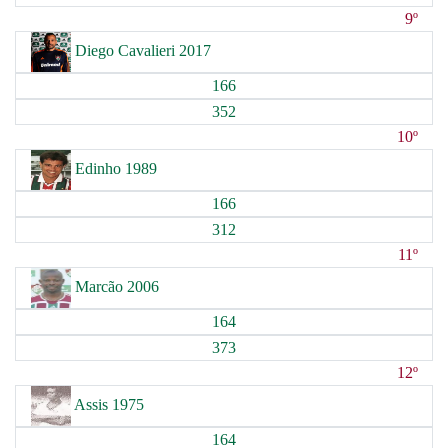
9º
Diego Cavalieri 2017
166
352
10º
Edinho 1989
166
312
11º
Marcão 2006
164
373
12º
Assis 1975
164