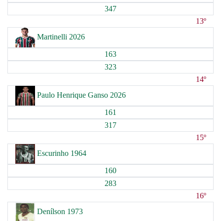
347
13º
Martinelli 2026
163
323
14º
Paulo Henrique Ganso 2026
161
317
15º
Escurinho 1964
160
283
16º
Denílson 1973