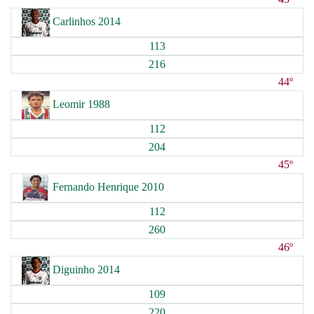
Carlinhos 2014
113
216
44º
Leomir 1988
112
204
45º
Fernando Henrique 2010
112
260
46º
Diguinho 2014
109
220