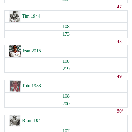
47º
Tim 1944
108
173
48º
Jean 2015
108
219
49º
Tato 1988
108
200
50º
Brant 1941
107