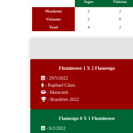
Jogos
Vitórias
Mandante
2
2
Visitante
2
0
Total
4
2
Fluminense 1 X 2 Flamengo
- 29/5/2022
- Raphael Claus
- Maracanã
- Brasileiro 2022
Flamengo 0 X 1 Fluminense
- 6/2/2022