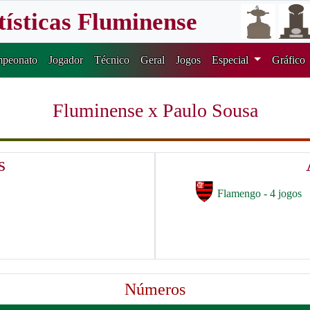
tísticas Fluminense
peonato
Jogador
Técnico
Geral
Jogos
Especial
Gráfico
Fluminense x Paulo Sousa
s
Flamengo - 4 jogos
Números