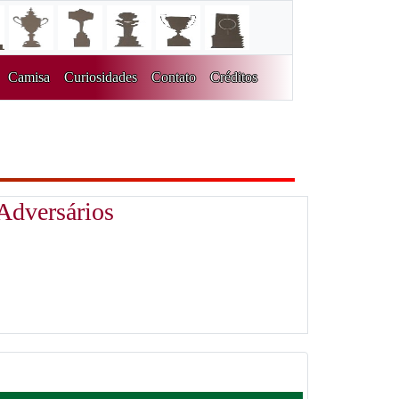
Camisa
Curiosidades
Contato
Créditos
Adversários