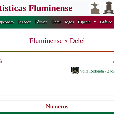
tísticas Fluminense
peonato
Jogador
Técnico
Geral
Jogos
Especial
Gráfico
Fluminense x Delei
s
Volta Redonda - 2 jo
Números