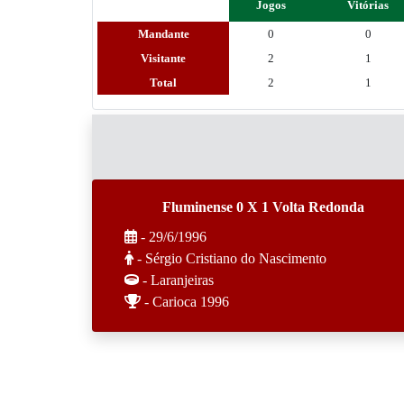
Jogos
Vitórias
Mandante
0
0
Visitante
2
1
Total
2
1
Fluminense 0 X 1 Volta Redonda
- 29/6/1996
- Sérgio Cristiano do Nascimento
- Laranjeiras
- Carioca 1996