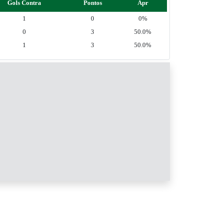
Gols Contra
Pontos
Apr
1
0
0%
0
3
50.0%
1
3
50.0%