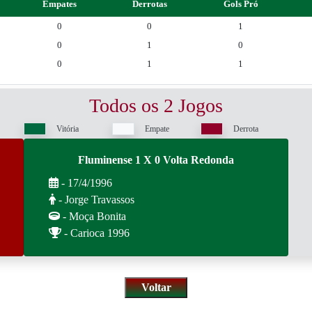
Empates
Derrotas
Gols Pró
0
0
1
0
1
0
0
1
1
Todos os 2 Jogos
Vitória
Empate
Derrota
Fluminense 1 X 0 Volta Redonda
- 17/4/1996
- Jorge Travassos
- Moça Bonita
- Carioca 1996