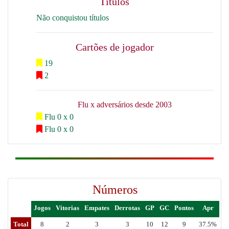
Títulos
Não conquistou títulos
Cartões de jogador
19
2
Flu x adversários desde 2003
Flu 0 x 0
Flu 0 x 0
Números
Jogos
Vitorias
Empates
Derrotas
GP
GC
Pontos
Apr
Total
8
2
3
3
10
12
9
37.5%