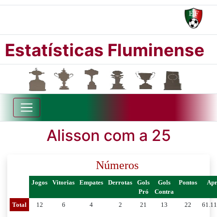
Estatísticas Fluminense
Alisson com a 25
Números
Jogos
Vitorias
Empates
Derrotas
Gols
Gols
Pontos
Ap
Pró
Contra
Total
12
6
4
2
21
13
22
61.1