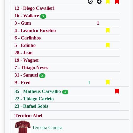
12 - Diego Cavalieri
16 - Wallace
X
3 - Gum
1
4 - Leandro Euzébio
6 - Carlinhos
5 - Edinho
28 - Jean
19 - Wagner
7 - Thiago Neves
31 - Samuel
X
9 - Fred
1
35 - Matheus Carvalho
X
22 - Thiago Carleto
23 - Rafael Sobis
Técnico: Abel
Terceira Camisa