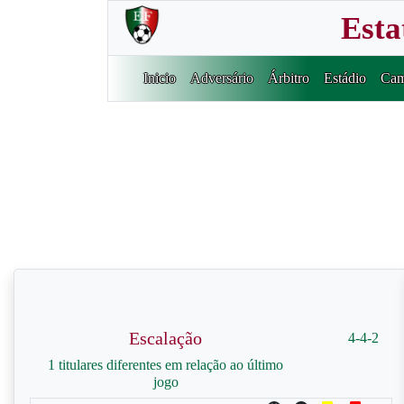
Esta
Inicio
Adversário
Árbitro
Estádio
Cam
Escalação
4-4-2
1 titulares diferentes em relação ao último
jogo