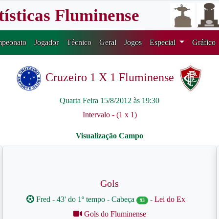
tísticas Fluminense
peonato
Jogador
Técnico
Geral
Jogos
Especial
Gráfico
Cruzeiro 1 X 1 Fluminense
Quarta Feira 15/8/2012 às 19:30
Intervalo - (1 x 1)
Gols
Fred - 43' do 1º tempo - Cabeça
- Lei do Ex
93
Gols do Fluminense