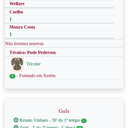
Welfare
Coelho
1
Moura Costa
1
Não tivemos reservas
Técnico: Pode Pedersen
Tricolor
- Formado em Xerém
X
Gols
Renato Vinhaes - 39' do 1º tempo
1
Zezé - 2' do 2º tempo - Cabeça