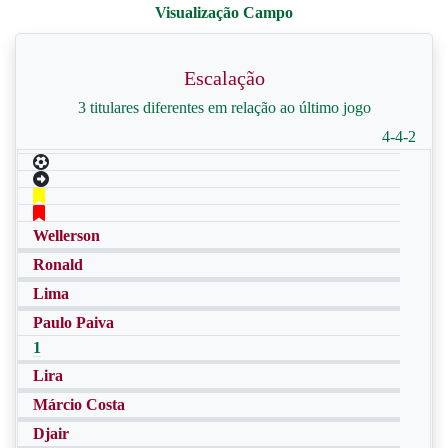
Escalação
3 titulares diferentes em relação ao último jogo
4-4-2
Wellerson
Ronald
Lima
Paulo Paiva
1
Lira
Márcio Costa
Djair