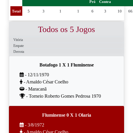
Pró
Contra
Total
5
3
1
1
6
3
10
66
Todos os 5 Jogos
Vitória
Empate
Derrota
Botafogo 1 X 1 Fluminense
- 12/11/1970
- Arnaldo César Coelho
- Maracanã
- Torneio Roberto Gomes Pedrosa 1970
Fluminense 0 X 1 Olaria
- 3/8/1972
- Arnaldo César Coelho