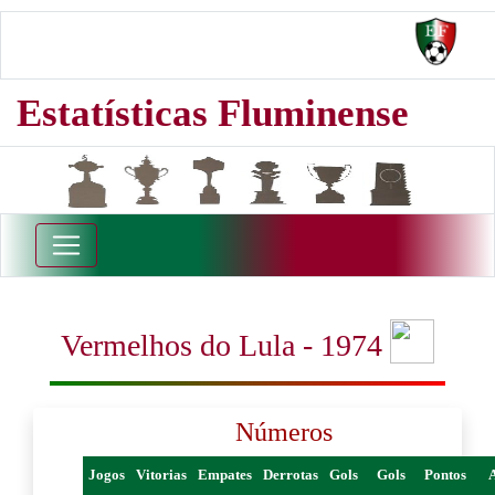
Estatísticas Fluminense
Vermelhos do Lula - 1974
Números
Jogos
Vitorias
Empates
Derrotas
Gols
Gols
Pontos