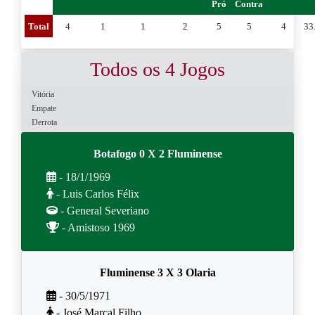
Pró
Contra
Total
4
1
1
2
5
5
4
33
Todos os 4 Jogos
Vitória
Empate
Derrota
Botafogo 0 X 2 Fluminense
- 18/1/1969
- Luis Carlos Félix
- General Severiano
- Amistoso 1969
Fluminense 3 X 3 Olaria
- 30/5/1971
- José Marçal Filho