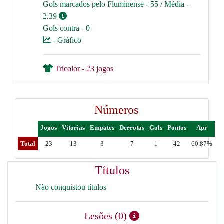
Gols marcados pelo Fluminense - 55 / Média -
2.39
Gols contra - 0
- Gráfico
Tricolor - 23 jogos
Números
Jogos
Vitorias
Empates
Derrotas
Gols
Pontos
Apr
Total
23
13
3
7
1
42
60.87%
Títulos
Não conquistou títulos
Lesões (0)