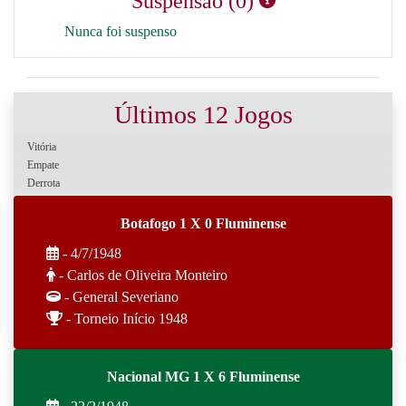
Suspensão (0)
Nunca foi suspenso
Últimos 12 Jogos
Vitória
Empate
Derrota
Botafogo 1 X 0 Fluminense
- 4/7/1948
- Carlos de Oliveira Monteiro
- General Severiano
- Torneio Início 1948
Nacional MG 1 X 6 Fluminense