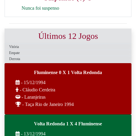
Nunca foi suspenso
Últimos 12 Jogos
Vitória
Empate
Derrota
Fluminense 0 X 1 Volta Redonda
- 15/12/1994
- Cláudio Cerdeira
- Laranjeiras
- Taça Rio de Janeiro 1994
Volta Redonda 1 X 4 Fluminense
- 13/12/1994