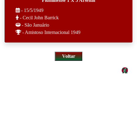
Fluminense 1 X 5 Arsenal
- 15/5/1949
- Cecil John Barrick
- São Januário
- Amistoso Internacional 1949