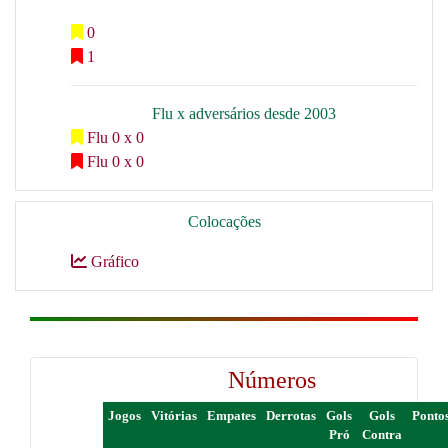
0
1
Flu x adversários desde 2003
Flu 0 x 0
Flu 0 x 0
Colocações
Gráfico
Números
Jogos
Vitórias
Empates
Derrotas
Gols
Gols
Ponto
Pró
Contra