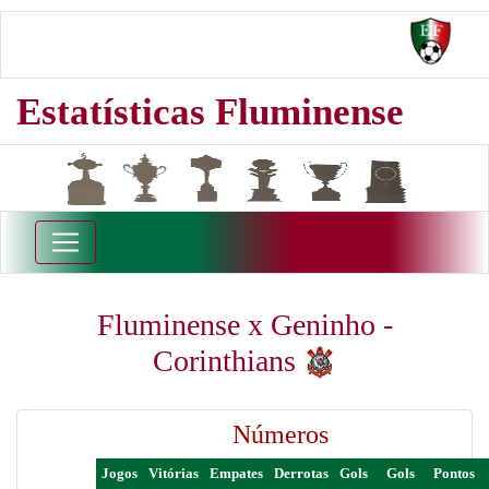
Estatísticas Fluminense
Fluminense x Geninho -
Corinthians
Números
Jogos
Vitórias
Empates
Derrotas
Gols
Gols
Pontos