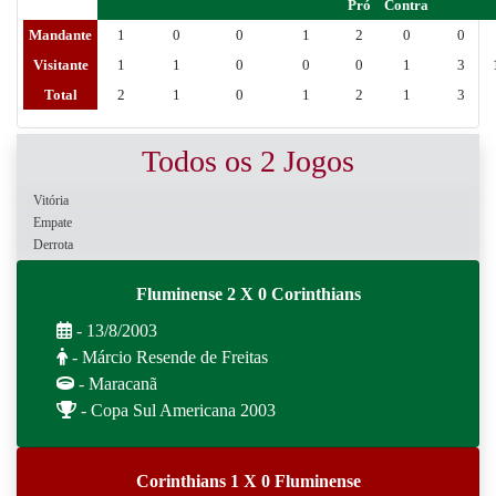
Pró
Contra
Mandante
1
0
0
1
2
0
0
Visitante
1
1
0
0
0
1
3
Total
2
1
0
1
2
1
3
Todos os 2 Jogos
Vitória
Empate
Derrota
Fluminense 2 X 0 Corinthians
- 13/8/2003
- Márcio Resende de Freitas
- Maracanã
- Copa Sul Americana 2003
Corinthians 1 X 0 Fluminense