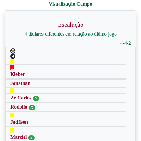
Escalação
4 titulares diferentes em relação ao último jogo
4-4-2
Kleber
Jonathan
Zé Carlos
X
Rodolfo
X
Jadílson
Marciel
X