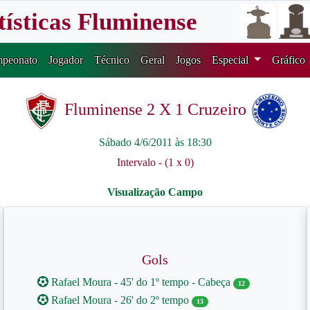
tísticas Fluminense
peonato
Jogador
Técnico
Geral
Jogos
Especial
Gráfico
Fluminense 2 X 1 Cruzeiro
Sábado 4/6/2011 às 18:30
Intervalo - (1 x 0)
Gols
Rafael Moura - 45' do 1º tempo - Cabeça
12
Rafael Moura - 26' do 2º tempo
13