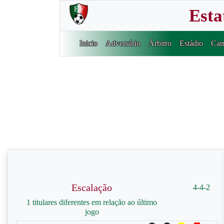
Esta
Inicio
Adversário
Árbitro
Estádio
Cam
Escalação
4-4-2
1 titulares diferentes em relação ao último
jogo