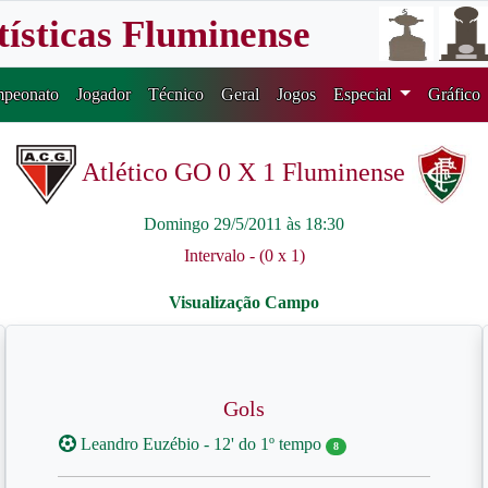
tísticas Fluminense
peonato
Jogador
Técnico
Geral
Jogos
Especial
Gráfico
Atlético GO 0 X 1 Fluminense
Domingo 29/5/2011 às 18:30
Intervalo - (0 x 1)
Gols
Leandro Euzébio - 12' do 1º tempo
8