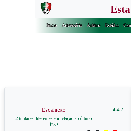
Esta
Inicio
Adversário
Árbitro
Estádio
Cam
Escalação
4-4-2
2 titulares diferentes em relação ao último
jogo