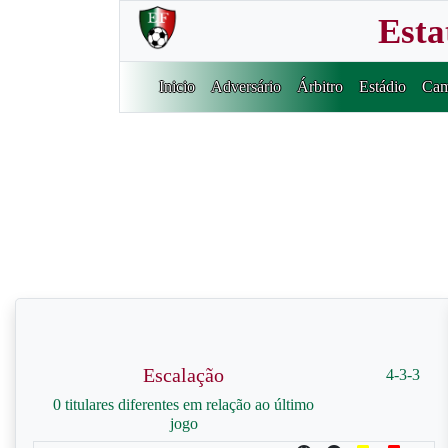
Esta
Inicio
Adversário
Árbitro
Estádio
Cam
Escalação
4-3-3
0 titulares diferentes em relação ao último
jogo