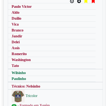
Paulo Victor
Aldo
Duilio
Vica
Branco
Jandir
Delei
Assis
Romerito
Washington
Tato
Wilsinho
Paulinho
Técnico: Nelsinho
Tricolor
- Formado em Xerém
X