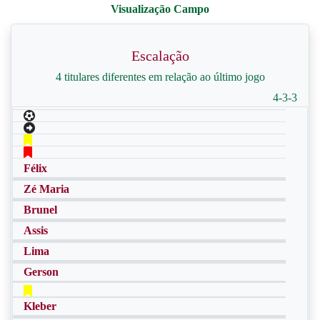
Escalação
4 titulares diferentes em relação ao último jogo
4-3-3
Félix
Zé Maria
Brunel
Assis
Lima
Gerson
Kleber