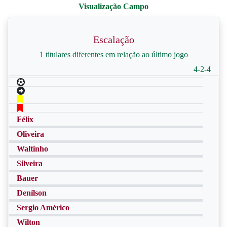
Escalação
1 titulares diferentes em relação ao último jogo
4-2-4
Félix
Oliveira
Waltinho
Silveira
Bauer
Denílson
Sergio Américo
Wilton