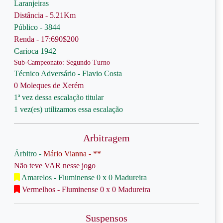
Laranjeiras
Distância - 5.21Km
Público - 3844
Renda - 17:690$200
Carioca 1942
Sub-Campeonato: Segundo Turno
Técnico Adversário - Flavio Costa
0 Moleques de Xerém
1ª vez dessa escalação titular
1 vez(es) utilizamos essa escalação
Arbitragem
Árbitro -
Mário Vianna - **
Não teve VAR nesse jogo
Amarelos - Fluminense 0 x 0 Madureira
Vermelhos - Fluminense 0 x 0 Madureira
Suspensos