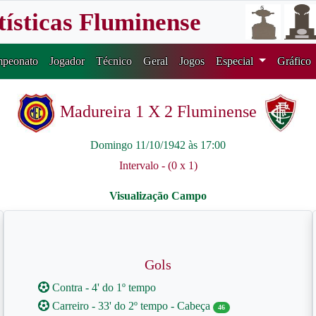
tísticas Fluminense
peonato
Jogador
Técnico
Geral
Jogos
Especial
Gráfico
Madureira 1 X 2 Fluminense
Domingo 11/10/1942 às 17:00
Intervalo - (0 x 1)
Gols
Contra - 4' do 1º tempo
Carreiro - 33' do 2º tempo - Cabeça
46