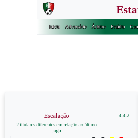
Esta
Inicio
Adversário
Árbitro
Estádio
Cam
Escalação
4-4-2
2 titulares diferentes em relação ao último
jogo