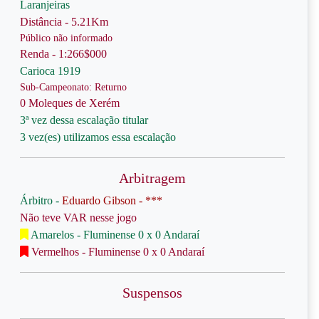
Laranjeiras
Distância - 5.21Km
Público não informado
Renda - 1:266$000
Carioca 1919
Sub-Campeonato: Returno
0 Moleques de Xerém
3ª vez dessa escalação titular
3 vez(es) utilizamos essa escalação
Arbitragem
Árbitro -
Eduardo Gibson - ***
Não teve VAR nesse jogo
Amarelos - Fluminense 0 x 0 Andaraí
Vermelhos - Fluminense 0 x 0 Andaraí
Suspensos