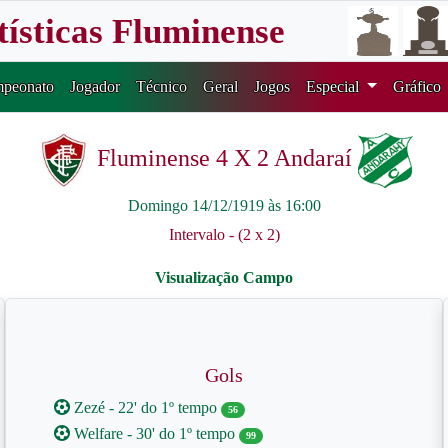
tísticas Fluminense
peonato
Jogador
Técnico
Geral
Jogos
Especial
Gráfico
Fluminense 4 X 2 Andaraí
Domingo 14/12/1919 às 16:00
Intervalo - (2 x 2)
Gols
Zezé - 22' do 1º tempo
56
Welfare - 30' do 1º tempo
99