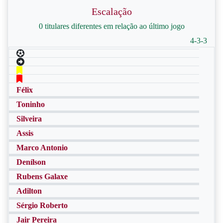
Escalação
0 titulares diferentes em relação ao último jogo
4-3-3
Félix
Toninho
Silveira
Assis
Marco Antonio
Denílson
Rubens Galaxe
Adilton
Sérgio Roberto
Jair Pereira