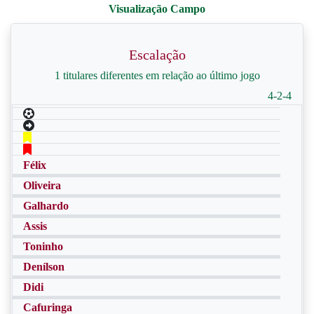
Escalação
1 titulares diferentes em relação ao último jogo
4-2-4
Félix
Oliveira
Galhardo
Assis
Toninho
Denílson
Didi
Cafuringa