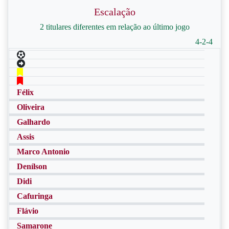
Escalação
2 titulares diferentes em relação ao último jogo
4-2-4
Félix
Oliveira
Galhardo
Assis
Marco Antonio
Denílson
Didi
Cafuringa
Flávio
Samarone