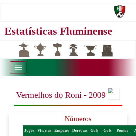
Estatísticas Fluminense
Vermelhos do Roni - 2009
Números
Jogos
Vitorias
Empates
Derrotas
Gols
Gols
Pontos