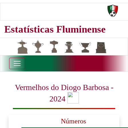
Estatísticas Fluminense
Vermelhos do Diogo Barbosa -
2024
Números