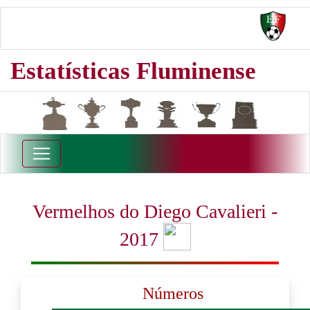
Estatísticas Fluminense
Vermelhos do Diego Cavalieri -
2017
Números