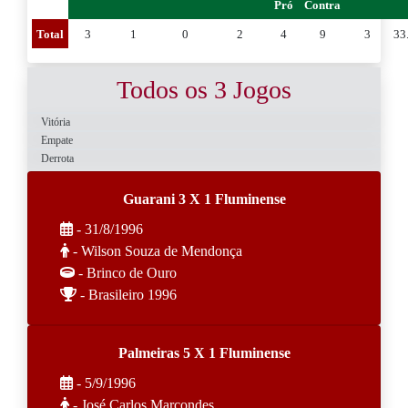
Pró
Contra
Total
3
1
0
2
4
9
3
33
Todos os 3 Jogos
Vitória
Empate
Derrota
Guarani 3 X 1 Fluminense
- 31/8/1996
- Wilson Souza de Mendonça
- Brinco de Ouro
- Brasileiro 1996
Palmeiras 5 X 1 Fluminense
- 5/9/1996
- José Carlos Marcondes