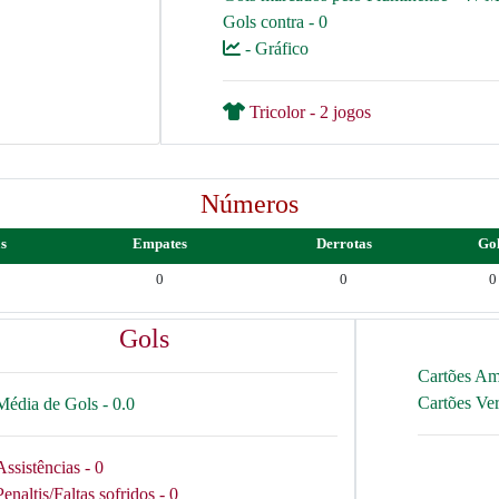
Gols contra - 0
- Gráfico
Tricolor - 2 jogos
Números
as
Empates
Derrotas
Go
0
0
0
Gols
Cartões Am
Cartões Ve
Média de Gols - 0.0
Assistências - 0
Penaltis/Faltas sofridos - 0