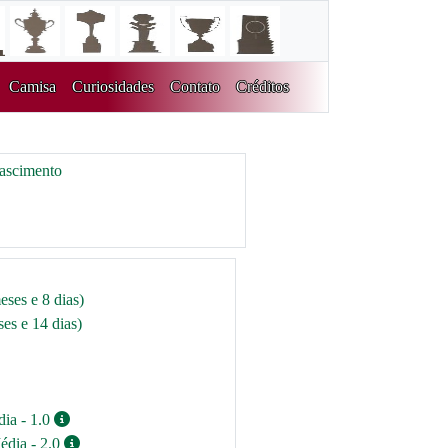
Camisa
Curiosidades
Contato
Créditos
Nascimento
eses e 8 dias)
es e 14 dias)
dia - 1.0
édia - 2.0