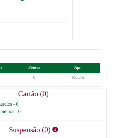
ls
Pontos
Apr
6
100.0%
Cartão (0)
arelos - 0
rmelhos - 0
Suspensão (0)