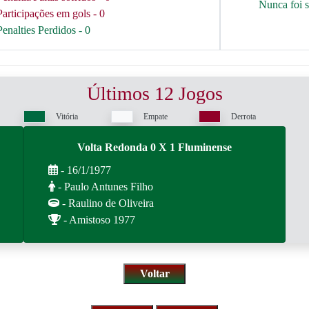
Nunca foi 
Participações em gols - 0
Penalties Perdidos - 0
Últimos 12 Jogos
Vitória
Empate
Derrota
Volta Redonda 0 X 1 Fluminense
- 16/1/1977
- Paulo Antunes Filho
- Raulino de Oliveira
- Amistoso 1977