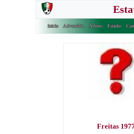
Esta
Inicio
Adversário
Árbitro
Estádio
Cam
Freitas 197