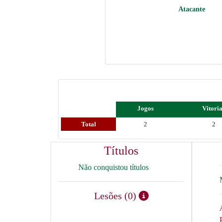
Atacante
Jogos
Vitori
Total
2
2
Títulos
Não conquistou títulos
Lesões (0)