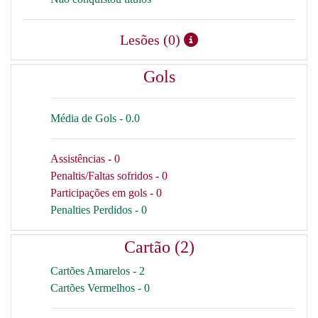
Lesões (0)
Gols
Média de Gols - 0.0
Assistências - 0
Penaltis/Faltas sofridos - 0
Participações em gols - 0
Penalties Perdidos - 0
Cartão (2)
Cartões Amarelos - 2
Cartões Vermelhos - 0