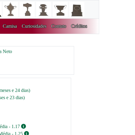
Camisa
Curiosidades
Contato
Créditos
a Neto
meses e 24 dias)
es e 23 dias)
édia - 1.17
Média - 1.25