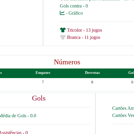
Gols contra - 0
- Gráfico
Tricolor - 13 jogos
Branca - 11 jogos
Números
as
Empates
Derrotas
Go
7
8
0
Gols
Cartões Am
Cartões Ve
Média de Gols - 0.0
Assistências - 0