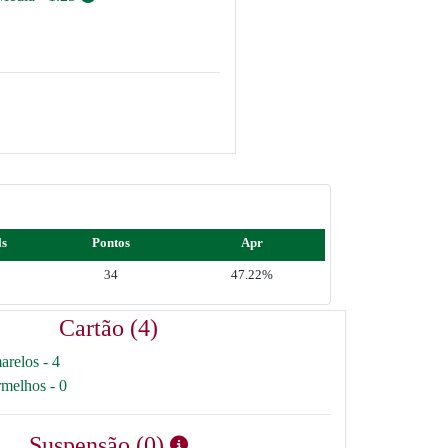
ls
Pontos
Apr
34
47.22%
Cartão (4)
arelos - 4
rmelhos - 0
Suspensão (0)