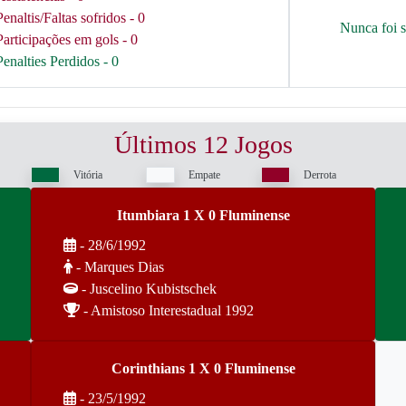
Penaltis/Faltas sofridos - 0
Nunca foi 
Participações em gols - 0
Penalties Perdidos - 0
Últimos 12 Jogos
Vitória
Empate
Derrota
Itumbiara 1 X 0 Fluminense
- 28/6/1992
- Marques Dias
- Juscelino Kubistschek
- Amistoso Interestadual 1992
Corinthians 1 X 0 Fluminense
- 23/5/1992