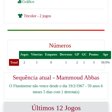
Gráfico
Tricolor - 2 jogos
Números
Jogos
Vitorias
Empates
Derrotas
GP
GC
Pontos
Apr
Total
2
1
0
1
2
1
3
50.0%
Sequência atual - Mammoud Abbas
O Fluminense não vence desde o dia 19/2/1967 - 59 anos 6
meses 5 dias com 1 derrota(s)
Últimos 12 Jogos