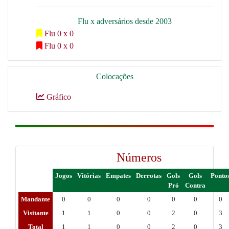
Flu x adversários desde 2003
Flu 0 x 0
Flu 0 x 0
Colocações
Gráfico
Números
Jogos
Vitórias
Empates
Derrotas
Gols
Gols
Ponto
Pró
Contra
Mandante
0
0
0
0
0
0
0
Visitante
1
1
0
0
2
0
3
Total
1
1
0
0
2
0
3