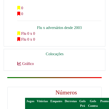
0
0
Flu x adversários desde 2003
Flu 0 x 0
Flu 0 x 0
Colocações
Gráfico
Números
Jogos
Vitórias
Empates
Derrotas
Gols
Gols
Ponto
Pró
Contra