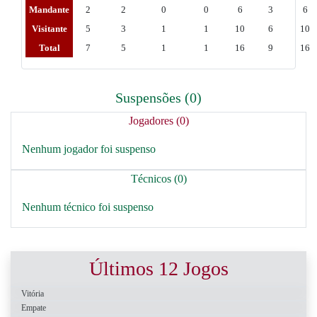
Mandante
2
2
0
0
6
3
6
Visitante
5
3
1
1
10
6
10
Total
7
5
1
1
16
9
16
Suspensões (0)
Jogadores (0)
Nenhum jogador foi suspenso
Técnicos (0)
Nenhum técnico foi suspenso
Últimos 12 Jogos
Vitória
Empate