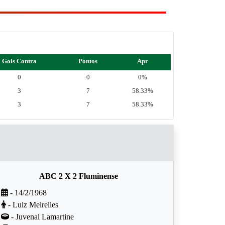
Gols Contra
Pontos
Apr
0
0
0%
3
7
58.33%
3
7
58.33%
ABC 2 X 2 Fluminense
- 14/2/1968
- Luiz Meirelles
- Juvenal Lamartine