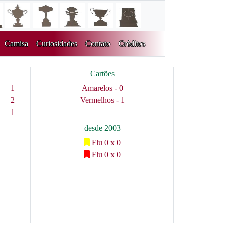
Camisa
Curiosidades
Contato
Créditos
Cartões
1
Amarelos - 0
2
Vermelhos - 1
1
desde 2003
Flu 0 x 0
Flu 0 x 0