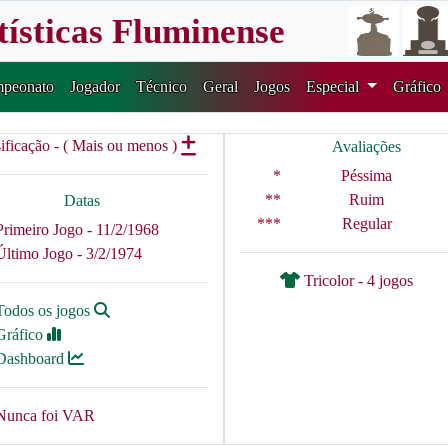
tísticas Fluminense
peonato
Jogador
Técnico
Geral
Jogos
Especial
Gráfico
ificação - ( Mais ou menos )
Avaliações
*
Péssima
**
Ruim
Datas
***
Regular
Primeiro Jogo - 11/2/1968
Último Jogo - 3/2/1974
Tricolor - 4 jogos
Todos os jogos
Gráfico
Dashboard
Nunca foi VAR