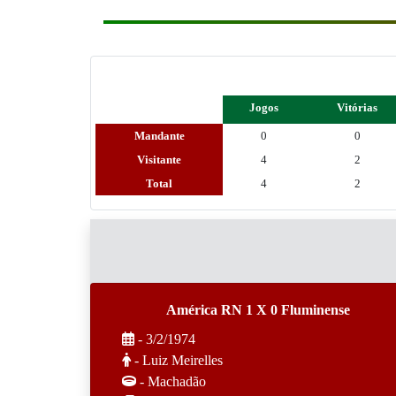
Jogos
Vitórias
Mandante
0
0
Visitante
4
2
Total
4
2
América RN 1 X 0 Fluminense
- 3/2/1974
- Luiz Meirelles
- Machadão