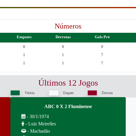
Números
Empates
Derrotas
Gols Pró
0
0
0
1
1
7
1
1
7
Últimos 12 Jogos
Vitória
Empate
Derrota
ABC 0 X 2 Fluminense
- 30/1/1974
- Luiz Meirelles
- Machadão