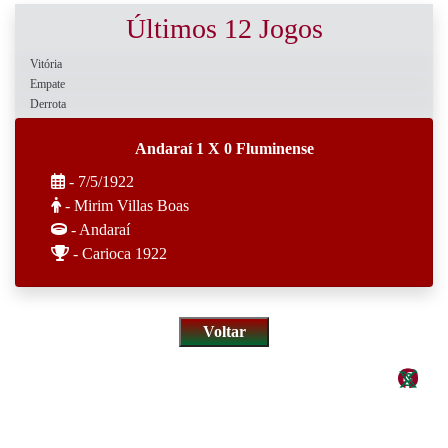
Últimos 12 Jogos
Vitória
Empate
Derrota
Andaraí 1 X 0 Fluminense
- 7/5/1922
- Mirim Villas Boas
- Andaraí
- Carioca 1922