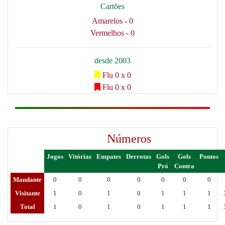
Cartões
Amarelos - 0
Vermelhos - 0
desde 2003
Flu 0 x 0
Flu 0 x 0
Números
Jogos
Vitórias
Empates
Derrotas
Gols
Gols
Pontos
Pró
Contra
Mandante
0
0
0
0
0
0
0
Visitante
1
0
1
0
1
1
1
Total
1
0
1
0
1
1
1