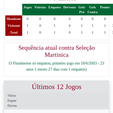
Jogos
Vitórias
Empates
Derrotas
Gols
Gols
Pontos
Pró
Contra
Mandante
0
0
0
0
0
0
0
Visitante
1
0
1
0
1
1
1
Total
1
0
1
0
1
1
1
Sequência atual contra Seleção
Martinica
O Fluminense só empatou, primeiro jogo em 18/6/2003 - 23
anos 1 meses 27 dias com 1 empate(s)
Últimos 12 Jogos
Vitória
Empate
Derrota