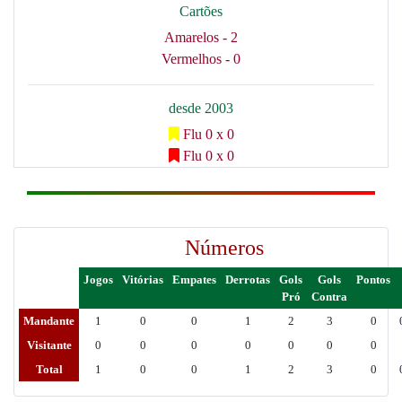
Cartões
Amarelos - 2
Vermelhos - 0
desde 2003
Flu 0 x 0
Flu 0 x 0
Números
Jogos
Vitórias
Empates
Derrotas
Gols
Gols
Pontos
Pró
Contra
Mandante
1
0
0
1
2
3
0
Visitante
0
0
0
0
0
0
0
Total
1
0
0
1
2
3
0