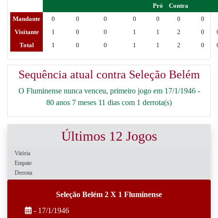
Pró
Contra
Mandante
0
0
0
0
0
0
0
Visitante
1
0
0
1
1
2
0
Total
1
0
0
1
1
2
0
Sequência atual contra Seleção Belém
O Fluminense nunca venceu, primeiro jogo em 17/1/1946 -
80 anos 7 meses 11 dias com 1 derrota(s)
Últimos 12 Jogos
Vitória
Empate
Derrota
Seleção Belém 2 X 1 Fluminense
- 17/1/1946