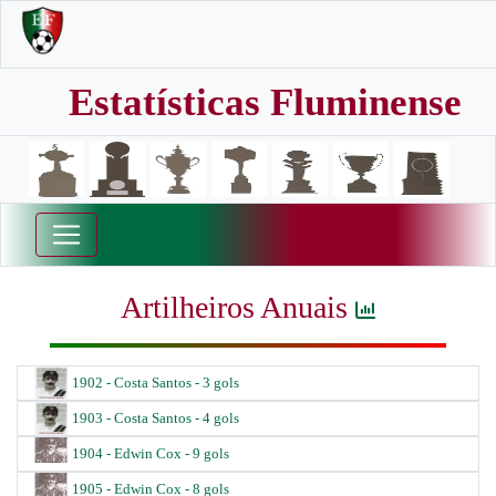
Estatísticas Fluminense
Artilheiros Anuais
1902 - Costa Santos - 3 gols
1903 - Costa Santos - 4 gols
1904 - Edwin Cox - 9 gols
1905 - Edwin Cox - 8 gols