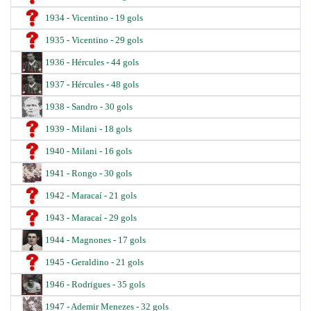
1934 - Vicentino - 19 gols
1935 - Vicentino - 29 gols
1936 - Hércules - 44 gols
1937 - Hércules - 48 gols
1938 - Sandro - 30 gols
1939 - Milani - 18 gols
1940 - Milani - 16 gols
1941 - Rongo - 30 gols
1942 - Maracaí - 21 gols
1943 - Maracaí - 29 gols
1944 - Magnones - 17 gols
1945 - Geraldino - 21 gols
1946 - Rodrigues - 35 gols
1947 - Ademir Menezes - 32 gols