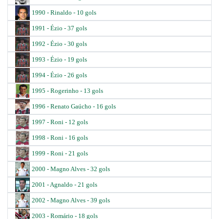
1990 - Rinaldo - 10 gols
1991 - Ézio - 37 gols
1992 - Ézio - 30 gols
1993 - Ézio - 19 gols
1994 - Ézio - 26 gols
1995 - Rogerinho - 13 gols
1996 - Renato Gaúcho - 16 gols
1997 - Roni - 12 gols
1998 - Roni - 16 gols
1999 - Roni - 21 gols
2000 - Magno Alves - 32 gols
2001 - Agnaldo - 21 gols
2002 - Magno Alves - 39 gols
2003 - Romário - 18 gols