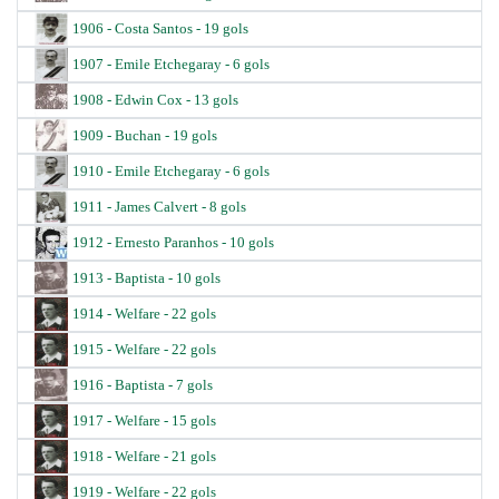
1906 - Costa Santos - 19 gols
1907 - Emile Etchegaray - 6 gols
1908 - Edwin Cox - 13 gols
1909 - Buchan - 19 gols
1910 - Emile Etchegaray - 6 gols
1911 - James Calvert - 8 gols
1912 - Ernesto Paranhos - 10 gols
1913 - Baptista - 10 gols
1914 - Welfare - 22 gols
1915 - Welfare - 22 gols
1916 - Baptista - 7 gols
1917 - Welfare - 15 gols
1918 - Welfare - 21 gols
1919 - Welfare - 22 gols