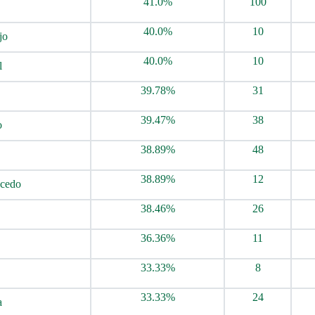
41.0%
100
40.0%
10
jo
40.0%
10
l
39.78%
31
39.47%
38
o
38.89%
48
38.89%
12
acedo
38.46%
26
36.36%
11
33.33%
8
33.33%
24
a