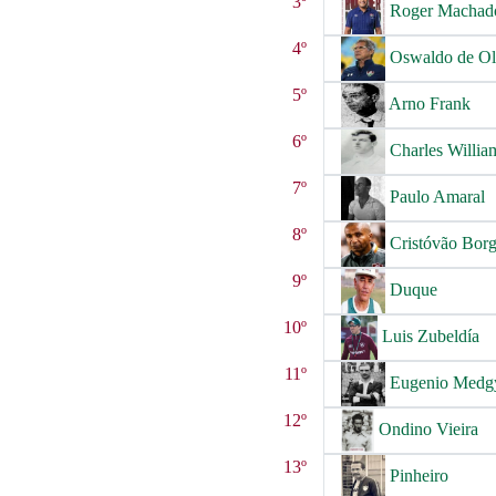
3º
Roger Machad
4º
Oswaldo de Ol
5º
Arno Frank
6º
Charles Willia
7º
Paulo Amaral
8º
Cristóvão Bor
9º
Duque
10º
Luis Zubeldía
11º
Eugenio Medgy
12º
Ondino Vieira
13º
Pinheiro