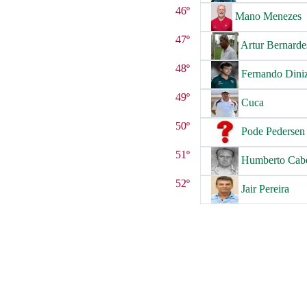
46º
Mano Menezes
47º
Artur Bernarde
48º
Fernando Dini
49º
Cuca
50º
Pode Pedersen
51º
Humberto Cabe
52º
Jair Pereira