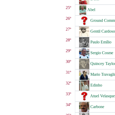
25º
Abel
26º
Ground Commi
27º
Gentil Cardoso
28º
Paulo Emílio
29º
Sergio Cosme
30º
Quincey Taylo
31º
Mario Travagli
32º
Edinho
33º
Atuel Velasque
34º
Carbone