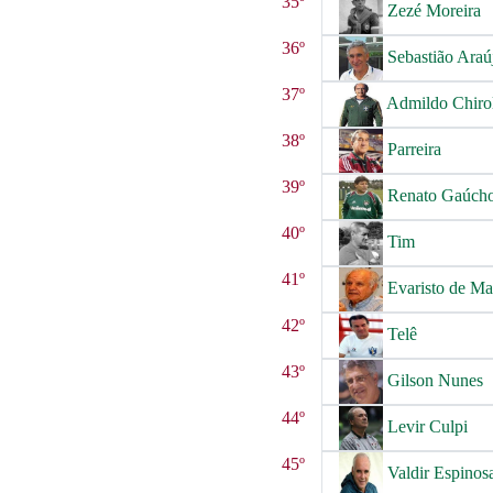
35º
Zezé Moreira
36º
Sebastião Araú
37º
Admildo Chiro
38º
Parreira
39º
Renato Gaúch
40º
Tim
41º
Evaristo de M
42º
Telê
43º
Gilson Nunes
44º
Levir Culpi
45º
Valdir Espinos