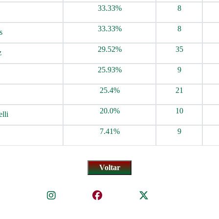
33.33%
8
33.33%
8
s
29.52%
35
z
25.93%
9
25.4%
21
20.0%
10
lli
7.41%
9