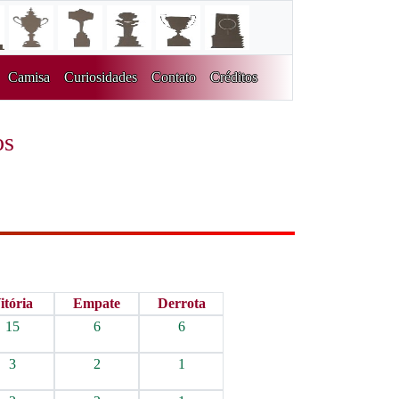
Camisa
Curiosidades
Contato
Créditos
os
itória
Empate
Derrota
15
6
6
3
2
1