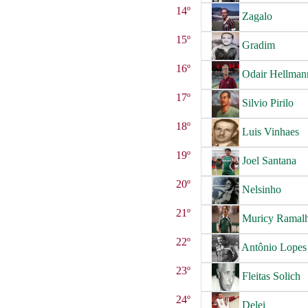
14º
Zagalo
15º
Gradim
16º
Odair Hellman
17º
Silvio Pirilo
18º
Luis Vinhaes
19º
Joel Santana
20º
Nelsinho
21º
Muricy Ramal
22º
Antônio Lopes
23º
Fleitas Solich
24º
Delei