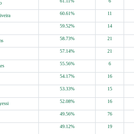
61.11%
6
o
60.61%
11
iveira
59.52%
14
58.73%
21
ms
57.14%
21
55.56%
6
ges
54.17%
16
53.33%
15
52.08%
16
essi
49.56%
76
49.12%
19