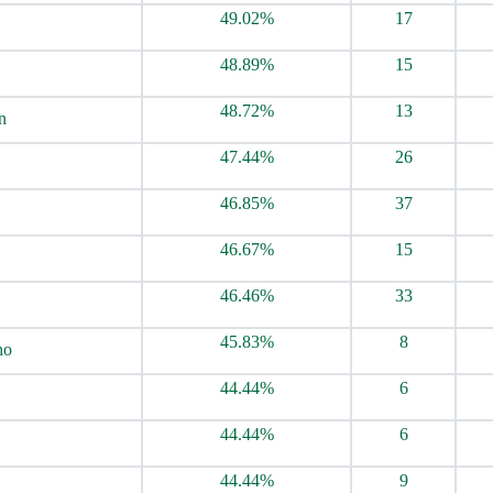
49.02%
17
48.89%
15
48.72%
13
n
47.44%
26
46.85%
37
46.67%
15
46.46%
33
45.83%
8
ho
44.44%
6
44.44%
6
44.44%
9