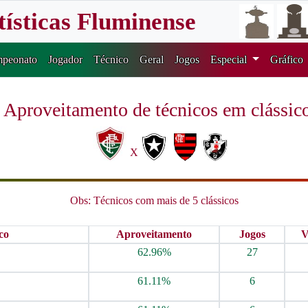
tísticas Fluminense
peonato
Jogador
Técnico
Geral
Jogos
Especial
Gráfico
Aproveitamento de técnicos em clássic
X
Obs: Técnicos com mais de 5 clássicos
co
Aproveitamento
Jogos
V
62.96%
27
61.11%
6