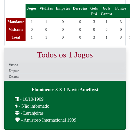
Jogos
Vitórias
Empates
Derrotas
Gols
Gols
Pontos
Pró
Contra
Mandante
1
1
0
0
3
1
3
Visitante
0
0
0
0
0
0
0
Total
1
1
0
0
3
1
3
Todos os 1 Jogos
Vitória
Empate
Derrota
Fluminense 3 X 1 Navio Amethyst
- 10/10/1909
- Não informado
- Laranjeiras
- Amistoso Internacional 1909